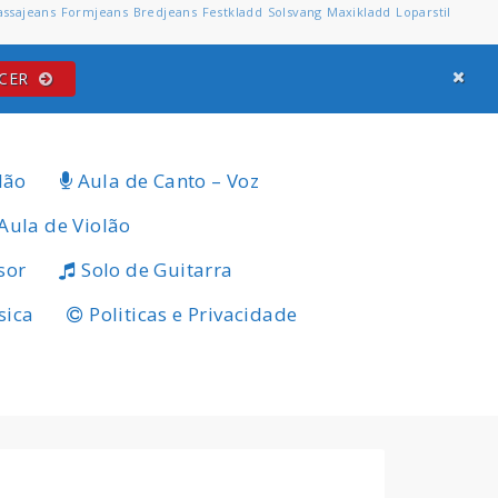
assajeans
Formjeans
Bredjeans
Festkladd
Solsvang
Maxikladd
Loparstil
ECER
lão
Aula de Canto – Voz
Aula de Violão
sor
Solo de Guitarra
sica
Politicas e Privacidade