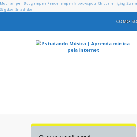
Muurlampen
Booglampen
Pendellampen
Inbouwspots
Chloorreiniging
Zwem
Stigskor
Smashskor
COMO SO