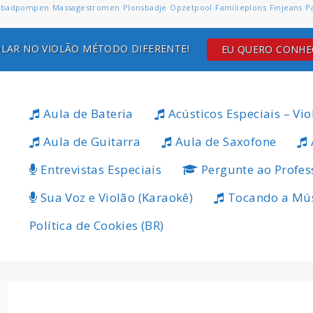
badpompen
Massagestromen
Plonsbadje
Opzetpool
Familieplons
Finjeans
P
LAR NO VIOLÃO MÉTODO DIFERENTE!
EU QUERO CONH
Aula de Bateria
Acústicos Especiais – Vio
Aula de Guitarra
Aula de Saxofone
Entrevistas Especiais
Pergunte ao Profes
Sua Voz e Violão (Karaokê)
Tocando a Mú
Política de Cookies (BR)