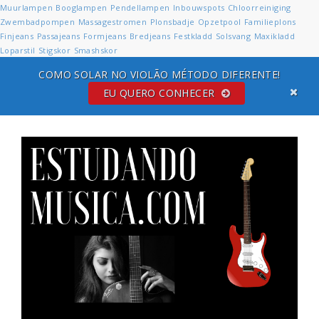
Muurlampen
Booglampen
Pendellampen
Inbouwspots
Chloorreiniging
Zwembadpompen
Massagestromen
Plonsbadje
Opzetpool
Familieplons
Finjeans
Passajeans
Formjeans
Bredjeans
Festkladd
Solsvang
Maxikladd
Loparstil
Stigskor
Smashskor
COMO SOLAR NO VIOLÃO MÉTODO DIFERENTE!
EU QUERO CONHECER