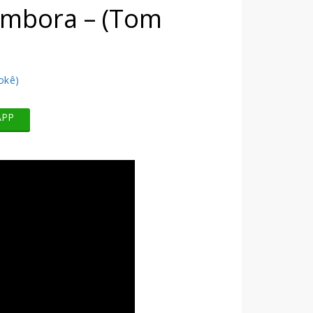
ambora – (Tom
okê)
APP