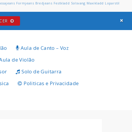
assajeans
Formjeans
Bredjeans
Festkladd
Solsvang
Maxikladd
Loparstil
ECER
lão
Aula de Canto – Voz
Aula de Violão
sor
Solo de Guitarra
sica
Politicas e Privacidade