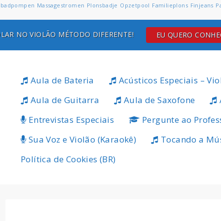
badpompen
Massagestromen
Plonsbadje
Opzetpool
Familieplons
Finjeans
P
LAR NO VIOLÃO MÉTODO DIFERENTE!
EU QUERO CONH
Aula de Bateria
Acústicos Especiais – Vio
Aula de Guitarra
Aula de Saxofone
Entrevistas Especiais
Pergunte ao Profes
Sua Voz e Violão (Karaokê)
Tocando a Mú
Política de Cookies (BR)