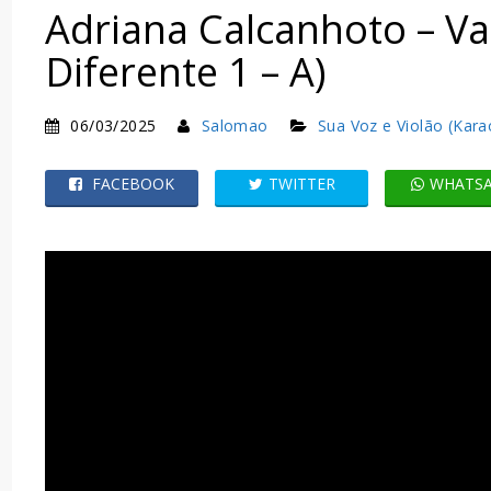
Adriana Calcanhoto – V
Diferente 1 – A)
06/03/2025
Salomao
Sua Voz e Violão (Kara
FACEBOOK
TWITTER
WHATS