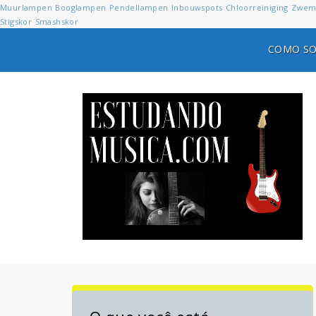
Muurlampen
Booglampen
Pendellampen
Inbouwspots
Chloorreiniging
Zwem
Stigskor
Smashskor
COMO SO