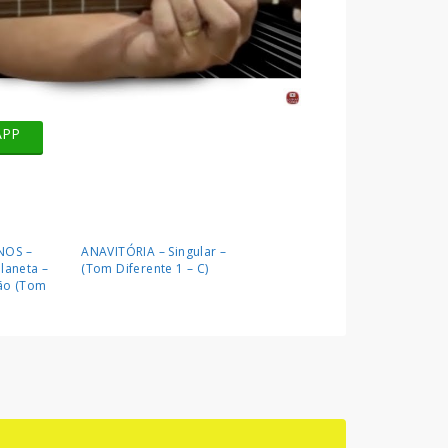
APP
NOS –
ANAVITÓRIA – Singular –
laneta –
(Tom Diferente 1 – C)
lão (Tom