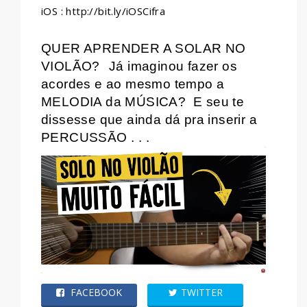
iOS : http://bit.ly/iOSCifra
QUER APRENDER A SOLAR NO
VIOLÃO?
Já imaginou fazer os
acordes e ao mesmo tempo a
MELODIA da MÚSICA?
E seu te
dissesse que ainda dá pra inserir a
PERCUSSÃO . . .
FACEBOOK
TWITTER