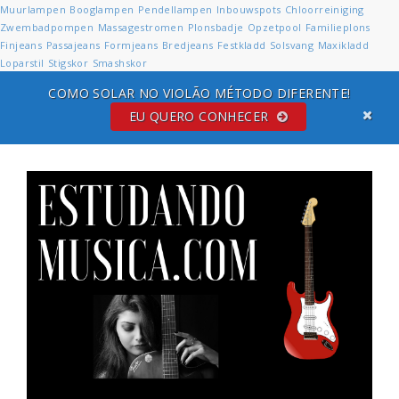
Muurlampen
Booglampen
Pendellampen
Inbouwspots
Chloorreiniging
Zwembadpompen
Massagestromen
Plonsbadje
Opzetpool
Familieplons
Finjeans
Passajeans
Formjeans
Bredjeans
Festkladd
Solsvang
Maxikladd
Loparstil
Stigskor
Smashskor
COMO SOLAR NO VIOLÃO MÉTODO DIFERENTE!
EU QUERO CONHECER