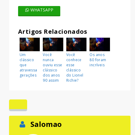
WHATSAPP
Artigos Relacionados
Um
Você
Você
Os anos
clássico
nunca
conhece
80 foram
que
ouviu esse
esse
incríveis
atravessa
clássico
clássico
gerações
dos anos
do Lionel
90 assim
Richie?
Salomao