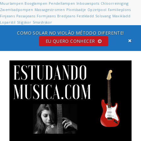
Muurlampen
Booglampen
Pendellampen
Inbouwspots
Chloorreiniging
Zwembadpompen
Massagestromen
Plonsbadje
Opzetpool
Familieplons
Finjeans
Passajeans
Formjeans
Bredjeans
Festkladd
Solsvang
Maxikladd
Loparstil
Stigskor
Smashskor
COMO SOLAR NO VIOLÃO MÉTODO DIFERENTE!
EU QUERO CONHECER