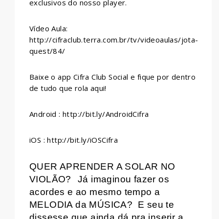
exclusivos do nosso player.
Vídeo Aula:
http://cifraclub.terra.com.br/tv/videoaulas/jota-
quest/84/
Baixe o app Cifra Club Social e fique por dentro
de tudo que rola aqui!
Android : http://bit.ly/AndroidCifra
iOS : http://bit.ly/iOSCifra
QUER APRENDER A SOLAR NO
VIOLÃO?
Já imaginou fazer os
acordes e ao mesmo tempo a
MELODIA da MÚSICA?
E seu te
dissesse que ainda dá pra inserir a