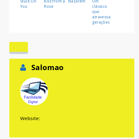
Stuck On
Kiss from a
Nazareth
Um
You
Rose
clássico
que
atravessa
gerações
Salomao
Website: