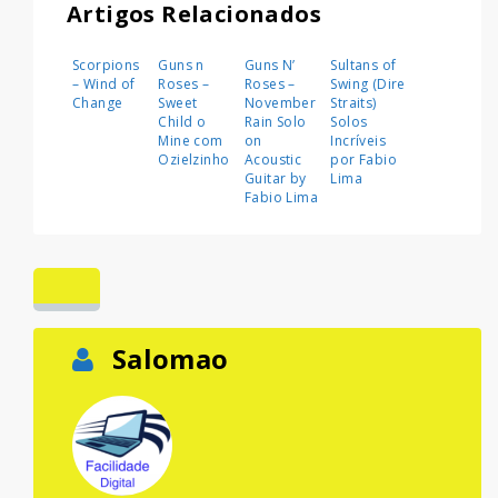
Artigos Relacionados
Scorpions
Guns n
Guns N’
Sultans of
– Wind of
Roses –
Roses –
Swing (Dire
Change
Sweet
November
Straits)
Child o
Rain Solo
Solos
Mine com
on
Incríveis
Ozielzinho
Acoustic
por Fabio
Guitar by
Lima
Fabio Lima
Salomao