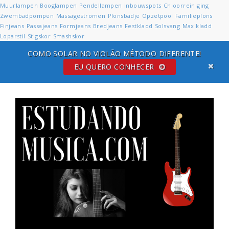
Muurlampen
Booglampen
Pendellampen
Inbouwspots
Chloorreiniging
Zwembadpompen
Massagestromen
Plonsbadje
Opzetpool
Familieplons
Finjeans
Passajeans
Formjeans
Bredjeans
Festkladd
Solsvang
Maxikladd
Loparstil
Stigskor
Smashskor
COMO SOLAR NO VIOLÃO MÉTODO DIFERENTE!
EU QUERO CONHECER