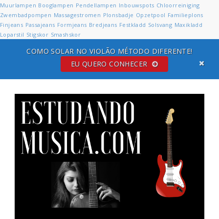
Muurlampen
Booglampen
Pendellampen
Inbouwspots
Chloorreiniging
Zwembadpompen
Massagestromen
Plonsbadje
Opzetpool
Familieplons
Finjeans
Passajeans
Formjeans
Bredjeans
Festkladd
Solsvang
Maxikladd
Loparstil
Stigskor
Smashskor
COMO SOLAR NO VIOLÃO MÉTODO DIFERENTE!
EU QUERO CONHECER