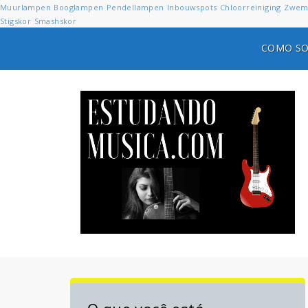
Muurlampen
Booglampen
Pendellampen
Inbouwspots
Chloorreiniging
Zwem
Stigskor
Smashskor
COMO SO