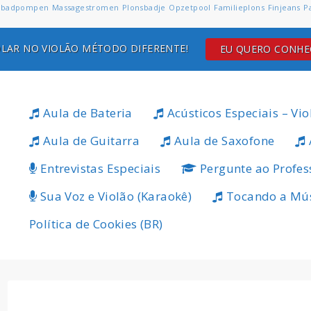
badpompen
Massagestromen
Plonsbadje
Opzetpool
Familieplons
Finjeans
P
LAR NO VIOLÃO MÉTODO DIFERENTE!
EU QUERO CONH
Aula de Bateria
Acústicos Especiais – Vio
Aula de Guitarra
Aula de Saxofone
Entrevistas Especiais
Pergunte ao Profes
Sua Voz e Violão (Karaokê)
Tocando a Mú
Política de Cookies (BR)