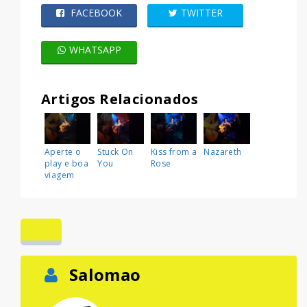
FACEBOOK
TWITTER
WHATSAPP
Artigos Relacionados
Aperte o
Stuck On
Kiss from a
Nazareth
play e boa
You
Rose
viagem
Salomao