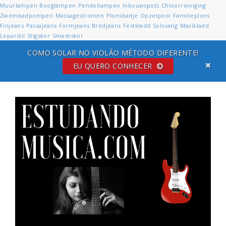
Muurlampen
Booglampen
Pendellampen
Inbouwspots
Chloorreiniging
Zwembadpompen
Massagestromen
Plonsbadje
Opzetpool
Familieplons
Finjeans
Passajeans
Formjeans
Bredjeans
Festkladd
Solsvang
Maxikladd
Loparstil
Stigskor
Smashskor
COMO SOLAR NO VIOLÃO MÉTODO DIFERENTE!
EU QUERO CONHECER