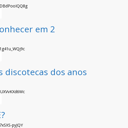
be/DBdPooIQQ8g
econhecer em 2
e/1g41u_WQj9c
s discotecas dos anos
e/lUXVvKXd6Wc
?
/7xSXS-pyJQY