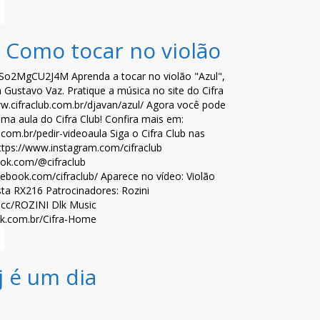
| Como tocar no violão
e/So2MgCU2J4M Aprenda a tocar no violão "Azul",
Gustavo Vaz. Pratique a música no site do Cifra
ww.cifraclub.com.br/djavan/azul/ Agora você pode
ima aula do Cifra Club! Confira mais em:
b.com.br/pedir-videoaula Siga o Cifra Club nas
https://www.instagram.com/cifraclub
tok.com/@cifraclub
ebook.com/cifraclub/ Aparece no vídeo: Violão
sta RX216 Patrocinadores: Rozini
ub.cc/ROZINI Dlk Music
ink.com.br/Cifra-Home
j é um dia