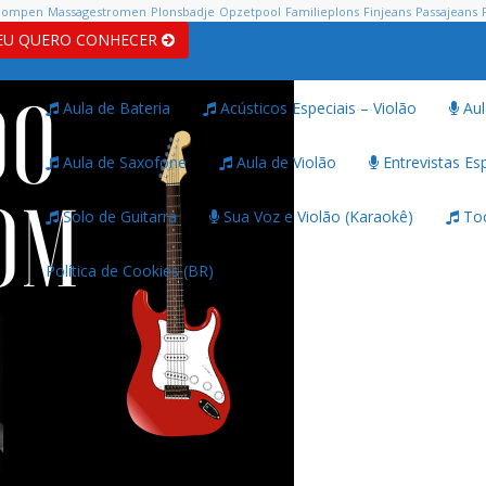
pompen
Massagestromen
Plonsbadje
Opzetpool
Familieplons
Finjeans
Passajeans
EU QUERO CONHECER
Aula de Bateria
Acústicos Especiais – Violão
Aul
Aula de Saxofone
Aula de Violão
Entrevistas Esp
Solo de Guitarra
Sua Voz e Violão (Karaokê)
Toc
Política de Cookies (BR)