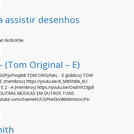
 assistir desenhos
/xt-NcRUIr9A
 (Tom Original – E)
e/SGPJuFnopb8 TOM ORIGINAL - E (público) TOM
 C (membros) https://youtu.be/A_MB0Nbb_6U
2 - A (membros) https://youtu.be/OxdIYrO3Jp8
 OUTRAS MÚSICAS EM OUTROS TONS
outube.com/channel/UCGPtwSksVkbWmstoUPe-
ith