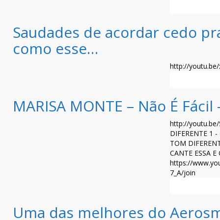
Leia mais >>
Saudades de acordar cedo pra
como esse…
http://youtu.be
Leia mais >>
MARISA MONTE – Não É Fácil –
http://youtu.b
DIFERENTE 1 -
TOM DIFERENTE 
CANTE ESSA E
https://www.y
7_A/join
Leia mais >>
Uma das melhores do Aerosm