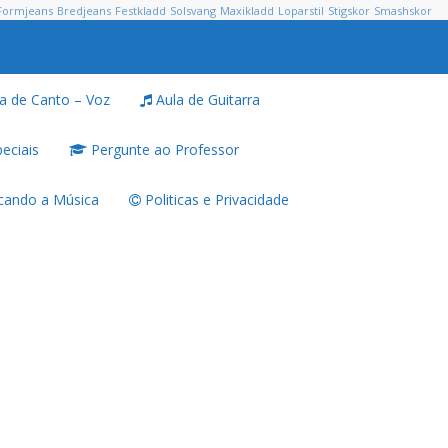
Formjeans
Bredjeans
Festkladd
Solsvang
Maxikladd
Loparstil
Stigskor
Smashskor
a de Canto – Voz
Aula de Guitarra
eciais
Pergunte ao Professor
ando a Música
Politicas e Privacidade