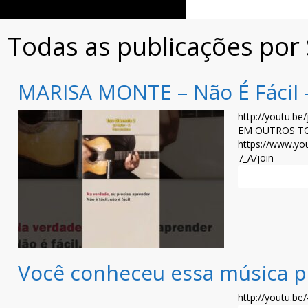
Todas as publicações por
MARISA MONTE – Não É Fácil –
http://youtu.
EM OUTROS T
https://www.y
7_A/join
Leia mais >>
Você conheceu essa música p
http://youtu.b