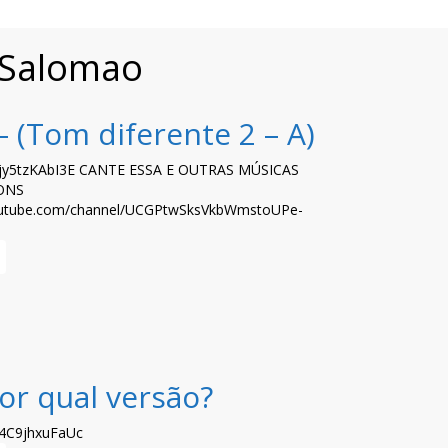
 Salomao
 (Tom diferente 2 – A)
be/jy5tzKAbI3E CANTE ESSA E OUTRAS MÚSICAS
ONS
outube.com/channel/UCGPtwSksVkbWmstoUPe-
or qual versão?
e/4C9jhxuFaUc