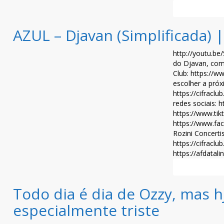
Leia mais >>
AZUL – Djavan (Simplificada) 
http://youtu.b
do Djavan, com 
Club: https://w
escolher a próx
https://cifraclu
redes sociais: 
https://www.tik
https://www.fac
Rozini Concerti
https://cifracl
https://afdatal
Leia mais >>
Todo dia é dia de Ozzy, mas h
especialmente triste