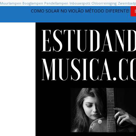
Muurlampen
Booglampen
Pendellampen
Inbouwspots
Chloorreiniging
Zwembad
COMO SOLAR NO VIOLÃO MÉTODO DIFERENTE!