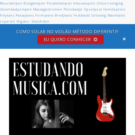
Muurlampen
Booglampen
Pendellampen
Inbouwspots
Chloorreiniging
Zwembadpompen
Massagestromen
Plonsbadje
Opzetpool
Familieplons
Finjeans
Passajeans
Formjeans
Bredjeans
Festkladd
Solsvang
Maxikladd
Loparstil
Stigskor
Smashskor
COMO SOLAR NO VIOLÃO MÉTODO DIFERENTE!
EU QUERO CONHECER