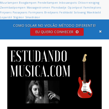
Muurlampen
Booglampen
Pendellampen
Inbouwspots
Chloorreiniging
Zwembadpompen
Massagestromen
Plonsbadje
Opzetpool
Familieplons
Finjeans
Passajeans
Formjeans
Bredjeans
Festkladd
Solsvang
Maxikladd
Loparstil
Stigskor
Smashskor
COMO SOLAR NO VIOLÃO MÉTODO DIFERENTE!
EU QUERO CONHECER