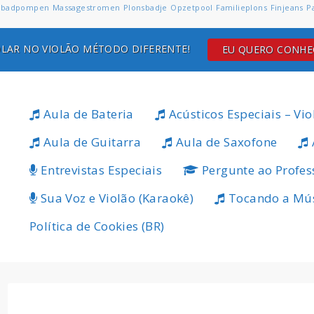
badpompen
Massagestromen
Plonsbadje
Opzetpool
Familieplons
Finjeans
P
LAR NO VIOLÃO MÉTODO DIFERENTE!
EU QUERO CONH
Aula de Bateria
Acústicos Especiais – Vio
Aula de Guitarra
Aula de Saxofone
Entrevistas Especiais
Pergunte ao Profes
Sua Voz e Violão (Karaokê)
Tocando a Mú
Política de Cookies (BR)