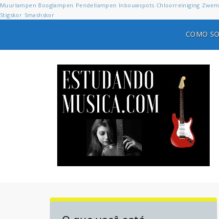
Muurlampen
Booglampen
Pendellampen
Inbouwspots
Chloorreiniging
Zwem
Stigskor
Smashskor
COMO SO