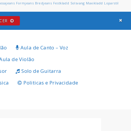
assajeans
Formjeans
Bredjeans
Festkladd
Solsvang
Maxikladd
Loparstil
ECER
lão
Aula de Canto – Voz
Aula de Violão
sor
Solo de Guitarra
sica
Politicas e Privacidade