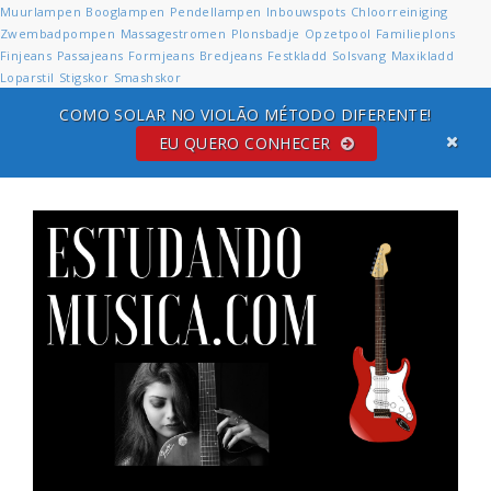
Muurlampen
Booglampen
Pendellampen
Inbouwspots
Chloorreiniging
Zwembadpompen
Massagestromen
Plonsbadje
Opzetpool
Familieplons
Finjeans
Passajeans
Formjeans
Bredjeans
Festkladd
Solsvang
Maxikladd
Loparstil
Stigskor
Smashskor
COMO SOLAR NO VIOLÃO MÉTODO DIFERENTE!
EU QUERO CONHECER