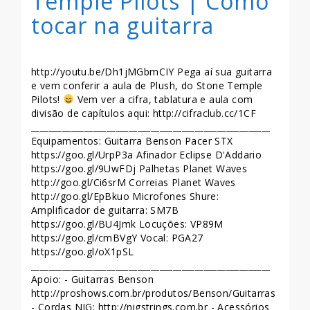
Temple Pilots | Como
tocar na guitarra
http://youtu.be/Dh1jMGbmCIY Pega aí sua guitarra
e vem conferir a aula de Plush, do Stone Temple
Pilots!
Vem ver a cifra, tablatura e aula com
divisão de capítulos aqui: http://cifraclub.cc/1CF
______________________________________________________
Equipamentos: Guitarra Benson Pacer STX
https://goo.gl/UrpP3a Afinador Eclipse D'Addario
https://goo.gl/9UwFDj Palhetas Planet Waves
http://goo.gl/Ci6srM Correias Planet Waves
http://goo.gl/EpBkuo Microfones Shure:
Amplificador de guitarra: SM7B
https://goo.gl/BU4Jmk Locuções: VP89M
https://goo.gl/cmBVgY Vocal: PGA27
https://goo.gl/oX1pSL
______________________________________________________
Apoio: - Guitarras Benson
http://proshows.com.br/produtos/Benson/Guitarras
- Cordas NIG: http://nigstrings.com.br - Acessórios