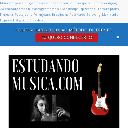
Muurlampen
Booglampen
Pendellampen
Inbouwspots
Chloorreiniging
Zwembadpompen
Massagestromen
Plonsbadje
Opzetpool
Familieplons
Finjeans
Passajeans
Formjeans
Bredjeans
Festkladd
Solsvang
Maxikladd
Loparstil
Stigskor
Smashskor
COMO SOLAR NO VIOLÃO MÉTODO DIFERENTE!
EU QUERO CONHECER