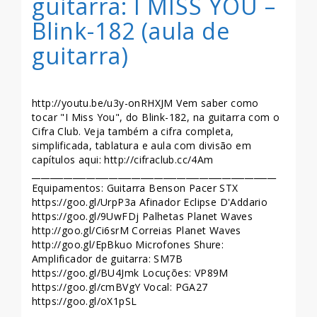
guitarra: I MISS YOU –
Blink-182 (aula de
guitarra)
http://youtu.be/u3y-onRHXJM Vem saber como
tocar "I Miss You", do Blink-182, na guitarra com o
Cifra Club. Veja também a cifra completa,
simplificada, tablatura e aula com divisão em
capítulos aqui: http://cifraclub.cc/4Am
______________________________________________________
Equipamentos: Guitarra Benson Pacer STX
https://goo.gl/UrpP3a Afinador Eclipse D'Addario
https://goo.gl/9UwFDj Palhetas Planet Waves
http://goo.gl/Ci6srM Correias Planet Waves
http://goo.gl/EpBkuo Microfones Shure:
Amplificador de guitarra: SM7B
https://goo.gl/BU4Jmk Locuções: VP89M
https://goo.gl/cmBVgY Vocal: PGA27
https://goo.gl/oX1pSL
______________________________________________________