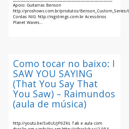
Apoio: Guitarras Benson
http://proshows.com.br/produtos/Benson_Custom_Series/G
Cordas NIG: http://nigstrings.com.br Acessórios
Planet Waves...
LEIA MAIS >>
Como tocar no baixo: I
SAW YOU SAYING
(That You Say That
You Saw) – Raimundos
(aula de música)
http://youtu.be/Sv6UUJP0ZKs Tab e aula com
divisão em capítulos em http://cifraclub.cc/2-954