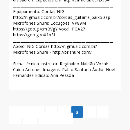
______________________________________________________
Equipamento: Cordas NIG -
http://nigmusic.com.br/cordas_guitarra_baixo.asp
Microfones Shure: Locuções: VP89M
https://goo.gl/cmBVgY Vocal: PGA27
https://goo.gl/oX1pSL
______________________________________________________
Apoio: NIG Cordas http://nigmusic.com.br/
Microfones Shure - http://br.shure.com/
______________________________________________________
Ficha técnica Instrutor: Reginaldo Naldão Vocal:
Caico Antunes Imagens: Pablo Santana Áudio: Noel
Fernandes Edição: Ana Pessôa
LEIA MAIS >>
« ANTERIOR
1
2
3
4
5
…
47
PRÓXIMO »