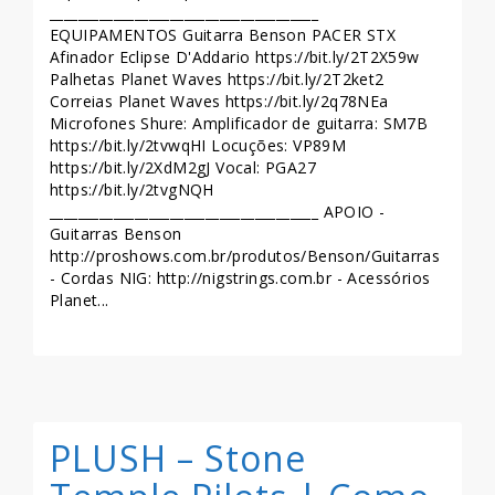
______________________________________
EQUIPAMENTOS Guitarra Benson PACER STX
Afinador Eclipse D'Addario https://bit.ly/2T2X59w
Palhetas Planet Waves https://bit.ly/2T2ket2
Correias Planet Waves https://bit.ly/2q78NEa
Microfones Shure: Amplificador de guitarra: SM7B
https://bit.ly/2tvwqHI Locuções: VP89M
https://bit.ly/2XdM2gJ Vocal: PGA27
https://bit.ly/2tvgNQH
______________________________________ APOIO -
Guitarras Benson
http://proshows.com.br/produtos/Benson/Guitarras
- Cordas NIG: http://nigstrings.com.br - Acessórios
Planet...
LEIA MAIS >>
PLUSH – Stone