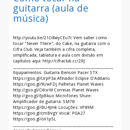
guitarra (aula de
música)
http://youtu.be/21O8wyCEu7c Vem saber como
tocar "Never There", do Cake, na guitarra com o
Cifra Club. Veja também a cifra completa,
simplificada, tablatura e aula com divisão em
capítulos aqui: http://cifraclub.cc/2RJ
______________________________________________________
Equipamentos: Guitarra Benson Pacer STX
https://goo.gl/UrpP3a Afinador Eclipse D'Addario
https://goo.gl/9UwFDj Palhetas Planet Waves
http://goo.gl/Ci6srM Correias Planet Waves
http://goo.gl/EpBkuo Microfones Shure:
Amplificador de guitarra: SM7B
https://goo.gl/BU4Jmk Locuções: VP89M
https://goo.gl/cmBVgY Vocal: PGA27
https://goo.gl/oX1pSL
______________________________________________________