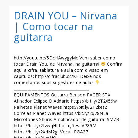
DRAIN YOU – Nirvana
| Como tocar na
guitarra
http://youtu.be/5DcHAwygyMc Vem saber como
tocar Drain You, de Nirvana, na guitarra!
Confira
aqui a cifra, tablatura e aula com divisão em
capítulos: http://cifraclub.cc/KF Deixe nos
comentários suas sugestões de aulas
______________________________________
EQUIPAMENTOS Guitarra Benson PACER STX
Afinador Eclipse D'Addario https://bit.ly/2T2X59w
Palhetas Planet Waves https://bit.ly/2T2ket2
Correias Planet Waves https://bit.ly/2q78NEa
Microfones Shure: Amplificador de guitarra: SM7B
https://bit.ly/2tvwqHI Locuções: VP89M
https://bit.ly/2XdM2gJ Vocal: PGA27
https://bit.ly/2tvgNQH