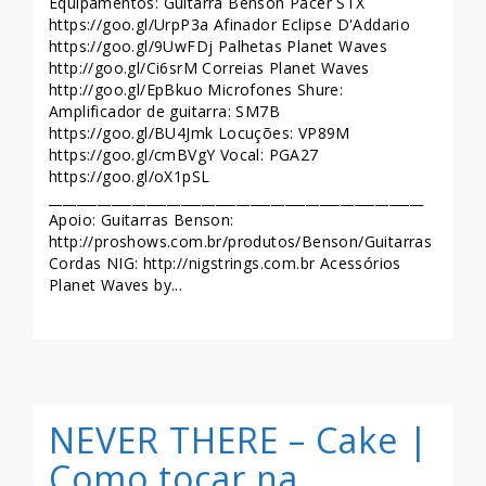
Equipamentos: Guitarra Benson Pacer STX
https://goo.gl/UrpP3a Afinador Eclipse D'Addario
https://goo.gl/9UwFDj Palhetas Planet Waves
http://goo.gl/Ci6srM Correias Planet Waves
http://goo.gl/EpBkuo Microfones Shure:
Amplificador de guitarra: SM7B
https://goo.gl/BU4Jmk Locuções: VP89M
https://goo.gl/cmBVgY Vocal: PGA27
https://goo.gl/oX1pSL
______________________________________________________
Apoio: Guitarras Benson:
http://proshows.com.br/produtos/Benson/Guitarras
Cordas NIG: http://nigstrings.com.br Acessórios
Planet Waves by...
LEIA MAIS >>
NEVER THERE – Cake |
Como tocar na