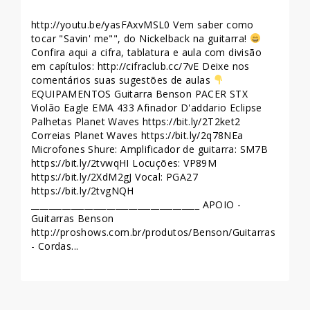
http://youtu.be/yasFAxvMSL0 Vem saber como
tocar "Savin' me"", do Nickelback na guitarra!
Confira aqui a cifra, tablatura e aula com divisão
em capítulos: http://cifraclub.cc/7vE Deixe nos
comentários suas sugestões de aulas
EQUIPAMENTOS Guitarra Benson PACER STX
Violão Eagle EMA 433 Afinador D'addario Eclipse
Palhetas Planet Waves https://bit.ly/2T2ket2
Correias Planet Waves https://bit.ly/2q78NEa
Microfones Shure: Amplificador de guitarra: SM7B
https://bit.ly/2tvwqHI Locuções: VP89M
https://bit.ly/2XdM2gJ Vocal: PGA27
https://bit.ly/2tvgNQH
______________________________________ APOIO -
Guitarras Benson
http://proshows.com.br/produtos/Benson/Guitarras
- Cordas...
LEIA MAIS >>