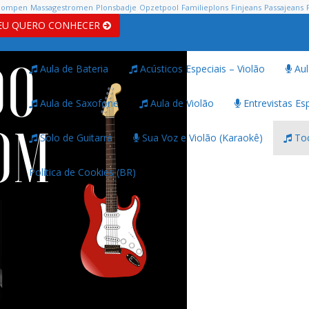
pompen
Massagestromen
Plonsbadje
Opzetpool
Familieplons
Finjeans
Passajeans
EU QUERO CONHECER
Aula de Bateria
Acústicos Especiais – Violão
Aul
Aula de Saxofone
Aula de Violão
Entrevistas Esp
Solo de Guitarra
Sua Voz e Violão (Karaokê)
Toc
Política de Cookies (BR)