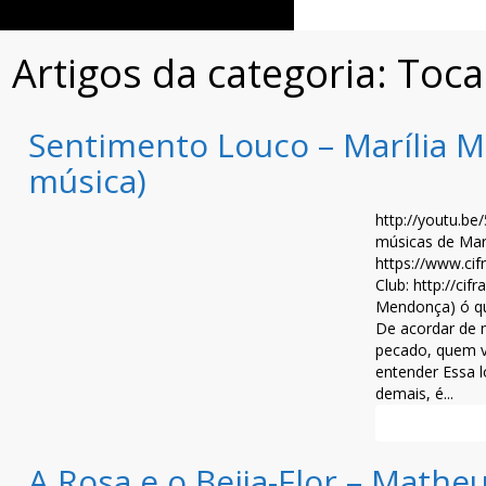
Artigos da categoria: Toc
Sentimento Louco – Marília 
música)
http://youtu.be
músicas de Marí
https://www.cif
Club: http://cif
Mendonça) ó qu
De acordar de 
pecado, quem v
entender Essa l
demais, é...
Leia mais >>
A Rosa e o Beija-Flor – Mathe