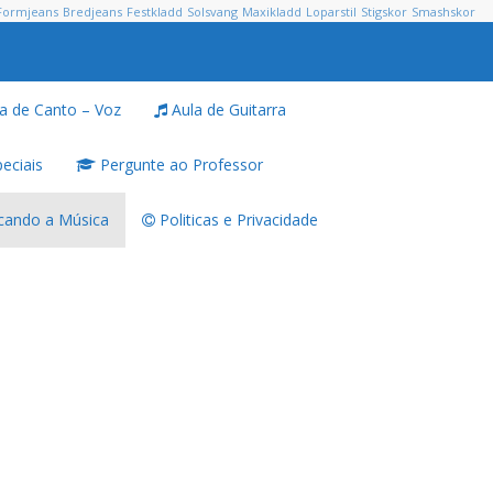
Formjeans
Bredjeans
Festkladd
Solsvang
Maxikladd
Loparstil
Stigskor
Smashskor
a de Canto – Voz
Aula de Guitarra
eciais
Pergunte ao Professor
ando a Música
Politicas e Privacidade