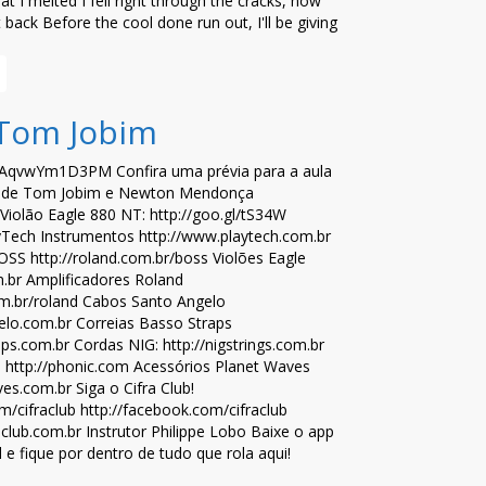
at I melted I fell right through the cracks, now
t back Before the cool done run out, I'll be giving
 Tom Jobim
e/AqvwYm1D3PM Confira uma prévia para a aula
, de Tom Jobim e Newton Mendonça
iolão Eagle 880 NT: http://goo.gl/tS34W
Tech Instrumentos http://www.playtech.com.br
SS http://roland.com.br/boss Violões Eagle
m.br Amplificadores Roland
om.br/roland Cabos Santo Angelo
elo.com.br Correias Basso Straps
aps.com.br Cordas NIG: http://nigstrings.com.br
 http://phonic.com Acessórios Planet Waves
ves.com.br Siga o Cifra Club!
om/cifraclub http://facebook.com/cifraclub
aclub.com.br Instrutor Philippe Lobo Baixe o app
l e fique por dentro de tudo que rola aqui!