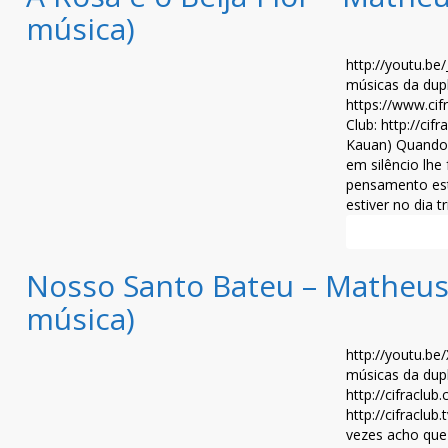
música)
http://youtu.b
músicas da dup
https://www.cif
Club: http://ci
Kauan) Quando 
em silêncio lh
pensamento es
estiver no dia t
Leia mais >>
Nosso Santo Bateu – Matheus
música)
http://youtu.b
músicas da dup
http://cifraclu
http://cifraclu
vezes acho que 