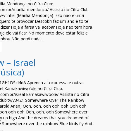
lia Mendonça no Cifra Club:
b.com.br/marilia-mendonca/ Assista no Cifra Club
.tv/v Infiel (Marília Mendonça) Isso não é uma
quero te provocar Descobri faz um ano e tô te
dizer Hoje a farsa vai acabar Hoje não tem hora
je ele vai ficar No momento deve estar feliz e
nhou Não perdi nada,...
– Israel
úsica)
e/1GH1DScI4dA Aprenda a tocar essa e outras
el Kamakawiwo'ole no Cifra Club:
ub.com.br/isreal-kamakawiwoole/ Assista no Cifra
fraclub.tv/v3421 Somewhere Over The Rainbow
 Harold Arlen) Ooh, ooh, ooh ooh ooh Ooh ooh
 ooh ooh ooh Ooh, ooh, ooh Somewhere over
y up high And the dreams that you dreamed of
by Somewhere over the rainbow Blue birds fly And
..