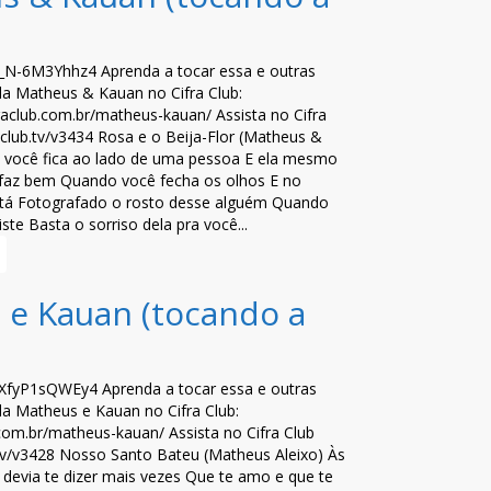
e/_N-6M3Yhhz4 Aprenda a tocar essa e outras
la Matheus & Kauan no Cifra Club:
raclub.com.br/matheus-kauan/ Assista no Cifra
fraclub.tv/v3434 Rosa e o Beija-Flor (Matheus &
você fica ao lado de uma pessoa E ela mesmo
e faz bem Quando você fecha os olhos E no
tá Fotografado o rosto desse alguém Quando
riste Basta o sorriso dela pra você...
 e Kauan (tocando a
e/XfyP1sQWEy4 Aprenda a tocar essa e outras
la Matheus e Kauan no Cifra Club:
b.com.br/matheus-kauan/ Assista no Cifra Club
b.tv/v3428 Nosso Santo Bateu (Matheus Aleixo) Às
devia te dizer mais vezes Que te amo e que te