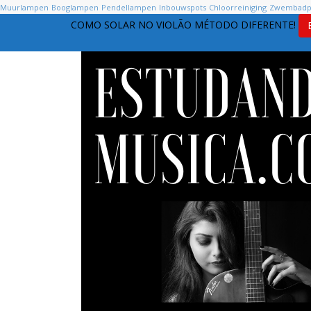
Muurlampen
Booglampen
Pendellampen
Inbouwspots
Chloorreiniging
Zwembad
COMO SOLAR NO VIOLÃO MÉTODO DIFERENTE!