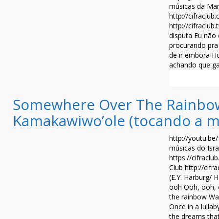
músicas da Marí
http://cifraclu
http://cifraclub
disputa Eu não 
procurando pra 
de ir embora Ho
achando que ga
Leia mais >>
Somewhere Over The Rainbow 
Kamakawiwo’ole (tocando a m
http://youtu.b
músicas do Isra
https://cifracl
Club http://ci
(E.Y. Harburg/
ooh Ooh, ooh,
the rainbow Wa
Once in a lulla
the dreams that.