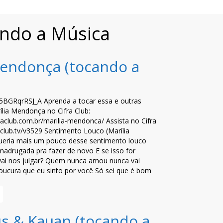
ando a Música
Mendonça (tocando a
/5BGRqrRSJ_A Aprenda a tocar essa e outras
lia Mendonça no Cifra Club:
raclub.com.br/marilia-mendonca/ Assista no Cifra
raclub.tv/v3529 Sentimento Louco (Marília
eria mais um pouco desse sentimento louco
madrugada pra fazer de novo E se isso for
ai nos julgar? Quem nunca amou nunca vai
oucura que eu sinto por você Só sei que é bom
us & Kauan (tocando a