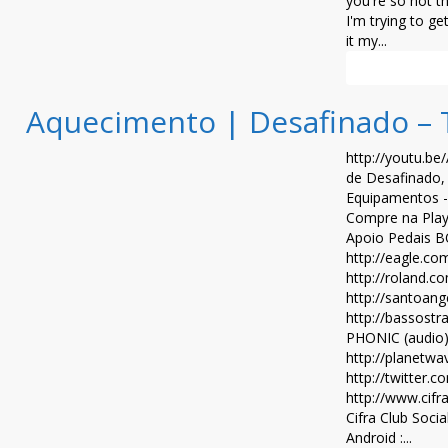
you're so hot th
I'm trying to ge
it my...
Leia mais >>
Aquecimento | Desafinado –
http://youtu.b
de Desafinado
Equipamentos -V
Compre na Play
Apoio Pedais BO
http://eagle.co
http://roland.c
http://santoang
http://bassostr
PHONIC (audio)
http://planetwa
http://twitter.c
http://www.cifr
Cifra Club Socia
Android :...