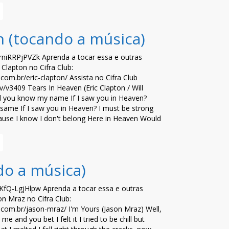
n (tocando a música)
/rniRRPjPVZk Aprenda a tocar essa e outras
 Clapton no Cifra Club:
b.com.br/eric-clapton/ Assista no Cifra Club
.tv/v3409 Tears In Heaven (Eric Clapton / Will
d you know my name If I saw you in Heaven?
 same If I saw you in Heaven? I must be strong
ause I know I don't belong Here in Heaven Would
do a música)
/KfQ-LgjHlpw Aprenda a tocar essa e outras
n Mraz no Cifra Club:
ub.com.br/jason-mraz/ I'm Yours (Jason Mraz) Well,
e and you bet I felt it I tried to be chill but