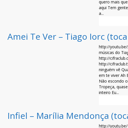
quero mais que 
aqui Tem gente
a...
Leia mais >>
Amei Te Ver – Tiago Iorc (toc
http://youtu.be
músicas do Tiag
http://cifraclub
http://cifraclu
ninguém vê Qua
em te viver Ah 
Não escondo o 
Tropeça, quase 
inteiro Eu...
Leia mais >>
Infiel – Marília Mendonça (to
http://youtu.b