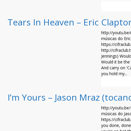
Leia mais >>
Tears In Heaven – Eric Clapto
http://youtu.be
músicas do Eric
https://cifraclu
http://cifraclub
Jennings) Woul
Would it be the
And carry on 'C
you hold my...
Leia mais >>
I’m Yours – Jason Mraz (tocan
http://youtu.be
músicas do Jaso
https://cifracl
you done, done m