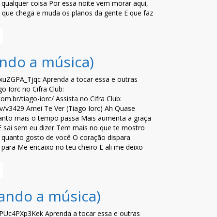
qualquer coisa Por essa noite vem morar aqui,
 que chega e muda os planos da gente E que faz
ando a música)
/xuZGPA_Tjqc Aprenda a tocar essa e outras
o Iorc no Cifra Club:
.com.br/tiago-iorc/ Assista no Cifra Club:
b.tv/v3429 Amei Te Ver (Tiago Iorc) Ah Quase
nto mais o tempo passa Mais aumenta a graça
E sai sem eu dizer Tem mais no que te mostro
quanto gosto de você O coração dispara
para Me encaixo no teu cheiro E ali me deixo
cando a música)
e/PUc4PXp3Kek Aprenda a tocar essa e outras