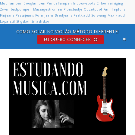
Muurlampen
Booglampen
Pendellampen
Inbouwspots
Chloorreiniging
Zwembadpompen
Massagestromen
Plonsbadje
Opzetpool
Familieplons
Finjeans
Passajeans
Formjeans
Bredjeans
Festkladd
Solsvang
Maxikladd
Loparstil
Stigskor
Smashskor
COMO SOLAR NO VIOLÃO MÉTODO DIFERENTE!
EU QUERO CONHECER