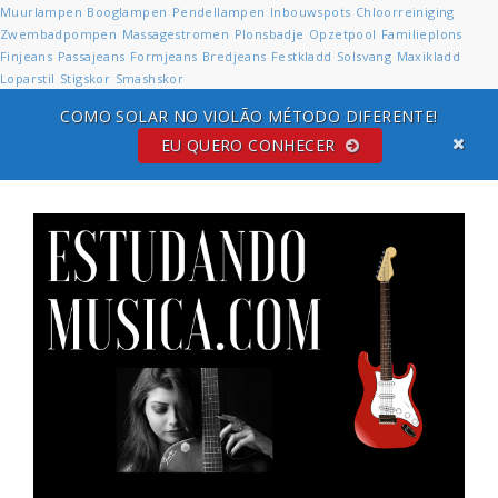
Muurlampen
Booglampen
Pendellampen
Inbouwspots
Chloorreiniging
Zwembadpompen
Massagestromen
Plonsbadje
Opzetpool
Familieplons
Finjeans
Passajeans
Formjeans
Bredjeans
Festkladd
Solsvang
Maxikladd
Loparstil
Stigskor
Smashskor
COMO SOLAR NO VIOLÃO MÉTODO DIFERENTE!
EU QUERO CONHECER