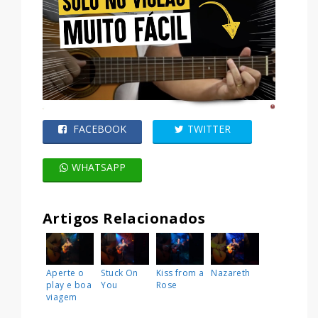
FACEBOOK
TWITTER
WHATSAPP
Artigos Relacionados
Aperte o
Stuck On
Kiss from a
Nazareth
play e boa
You
Rose
viagem