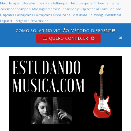
Muurlampen
Booglampen
Pendellampen
Inbouwspots
Chloorreiniging
Zwembadpompen
Massagestromen
Plonsbadje
Opzetpool
Familieplons
Finjeans
Passajeans
Formjeans
Bredjeans
Festkladd
Solsvang
Maxikladd
Loparstil
Stigskor
Smashskor
COMO SOLAR NO VIOLÃO MÉTODO DIFERENTE!
EU QUERO CONHECER