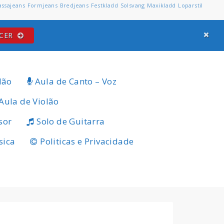
assajeans
Formjeans
Bredjeans
Festkladd
Solsvang
Maxikladd
Loparstil
ECER
lão
Aula de Canto – Voz
Aula de Violão
sor
Solo de Guitarra
sica
Politicas e Privacidade