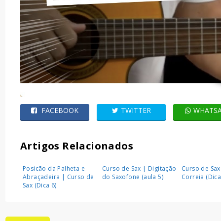
FACEBOOK
TWITTER
WHATS
Artigos Relacionados
Posicão da Palheta e
Curso de Sax | Digitação
Curso de Sax
Abraçadeira | Curso de
do Saxofone (aula 5)
Correia (Dica
Sax (Dica 6)