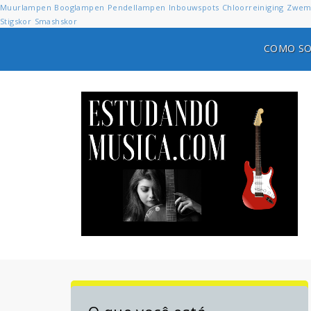
Muurlampen
Booglampen
Pendellampen
Inbouwspots
Chloorreiniging
Zwem
Stigskor
Smashskor
COMO SO