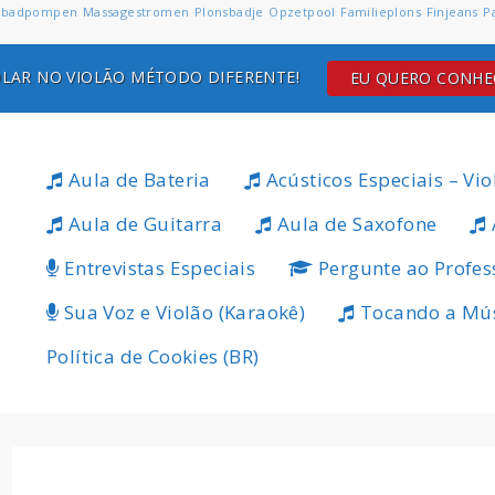
badpompen
Massagestromen
Plonsbadje
Opzetpool
Familieplons
Finjeans
P
LAR NO VIOLÃO MÉTODO DIFERENTE!
EU QUERO CONH
Aula de Bateria
Acústicos Especiais – Vio
Aula de Guitarra
Aula de Saxofone
Entrevistas Especiais
Pergunte ao Profes
Sua Voz e Violão (Karaokê)
Tocando a Mú
Política de Cookies (BR)