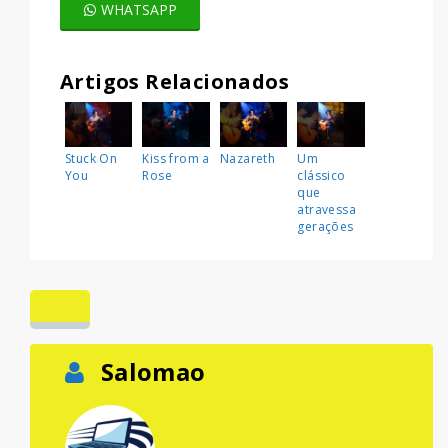
WHATSAPP
Artigos Relacionados
Stuck On
Kiss from a
Nazareth
Um
You
Rose
clássico
que
atravessa
gerações
Salomao