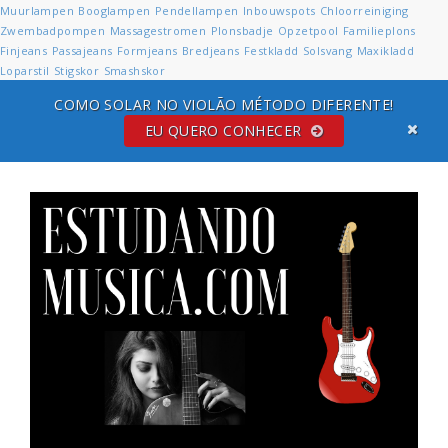
Muurlampen
Booglampen
Pendellampen
Inbouwspots
Chloorreiniging
Zwembadpompen
Massagestromen
Plonsbadje
Opzetpool
Familieplons
Finjeans
Passajeans
Formjeans
Bredjeans
Festkladd
Solsvang
Maxikladd
Loparstil
Stigskor
Smashskor
COMO SOLAR NO VIOLÃO MÉTODO DIFERENTE!
EU QUERO CONHECER