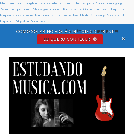
Muurlampen
Booglampen
Pendellampen
Inbouwspots
Chloorreiniging
Zwembadpompen
Massagestromen
Plonsbadje
Opzetpool
Familieplons
Finjeans
Passajeans
Formjeans
Bredjeans
Festkladd
Solsvang
Maxikladd
Loparstil
Stigskor
Smashskor
COMO SOLAR NO VIOLÃO MÉTODO DIFERENTE!
EU QUERO CONHECER