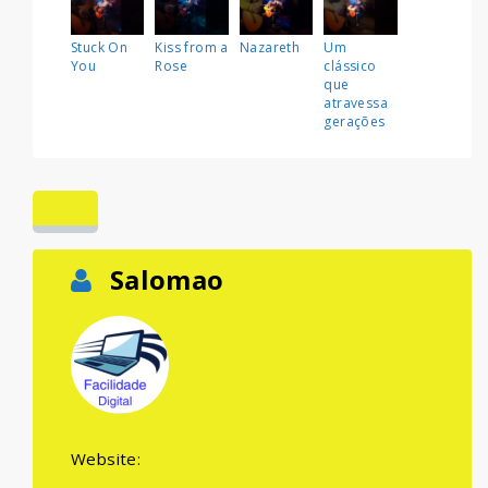
Stuck On
Kiss from a
Nazareth
Um
You
Rose
clássico
que
atravessa
gerações
Salomao
Website: