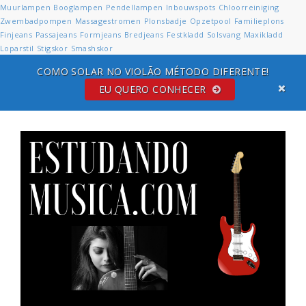
Muurlampen
Booglampen
Pendellampen
Inbouwspots
Chloorreiniging
Zwembadpompen
Massagestromen
Plonsbadje
Opzetpool
Familieplons
Finjeans
Passajeans
Formjeans
Bredjeans
Festkladd
Solsvang
Maxikladd
Loparstil
Stigskor
Smashskor
COMO SOLAR NO VIOLÃO MÉTODO DIFERENTE!
EU QUERO CONHECER