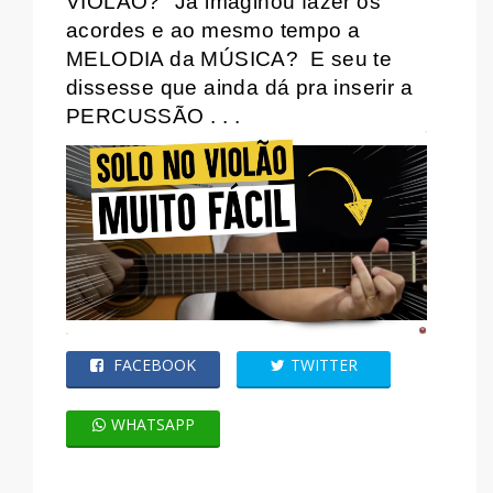
VIOLÃO?
Já imaginou fazer os
acordes e ao mesmo tempo a
MELODIA da MÚSICA?
E seu te
dissesse que ainda dá pra inserir a
PERCUSSÃO . . .
FACEBOOK
TWITTER
WHATSAPP