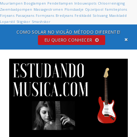
Muurlampen
Booglampen
Pendellampen
Inbouwspots
Chloorreiniging
Zwembadpompen
Massagestromen
Plonsbadje
Opzetpool
Familieplons
Finjeans
Passajeans
Formjeans
Bredjeans
Festkladd
Solsvang
Maxikladd
Loparstil
Stigskor
Smashskor
COMO SOLAR NO VIOLÃO MÉTODO DIFERENTE!
EU QUERO CONHECER