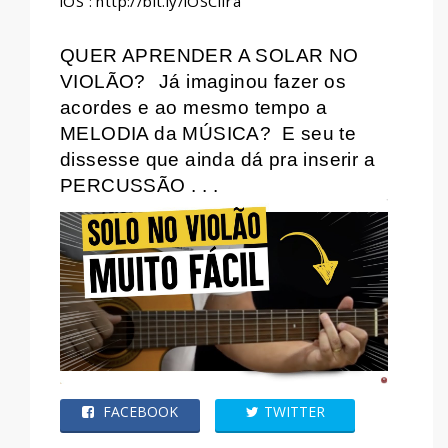
iOS : http://bit.ly/iOSCifra
QUER APRENDER A SOLAR NO
VIOLÃO?
Já imaginou fazer os
acordes e ao mesmo tempo a
MELODIA da MÚSICA?
E seu te
dissesse que ainda dá pra inserir a
PERCUSSÃO . . .
FACEBOOK
TWITTER