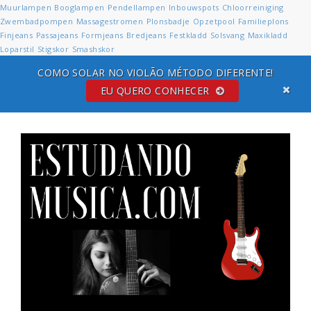
Muurlampen
Booglampen
Pendellampen
Inbouwspots
Chloorreiniging
Zwembadpompen
Massagestromen
Plonsbadje
Opzetpool
Familieplons
Finjeans
Passajeans
Formjeans
Bredjeans
Festkladd
Solsvang
Maxikladd
Loparstil
Stigskor
Smashskor
COMO SOLAR NO VIOLÃO MÉTODO DIFERENTE!
EU QUERO CONHECER