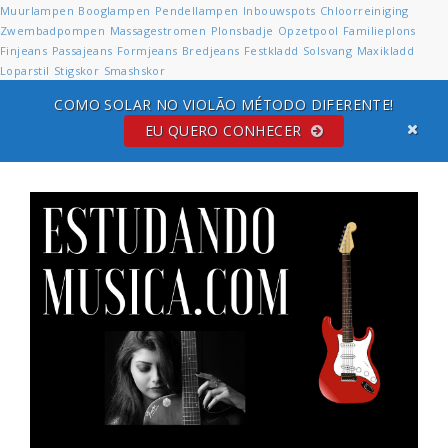
Muurlampen
Booglampen
Pendellampen
Inbouwspots
Chloorreiniging
Zwembadpompen
Massagestromen
Plonsbadje
Opzetpool
Familieplons
Finjeans
Passajeans
Formjeans
Bredjeans
Festkladd
Solsvang
Maxikladd
Loparstil
Stigskor
Smashskor
COMO SOLAR NO VIOLÃO MÉTODO DIFERENTE!
EU QUERO CONHECER