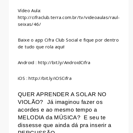
Vídeo Aula:
http://cifraclub.terra.com.br/tv/videoaulas/raul-
seixas/46/
Baixe o app Cifra Club Social e fique por dentro
de tudo que rola aqui!
Android : http://bit.ly/AndroidCifra
iOS : http://bit.ly/iOSCifra
QUER APRENDER A SOLAR NO
VIOLÃO?
Já imaginou fazer os
acordes e ao mesmo tempo a
MELODIA da MÚSICA?
E seu te
dissesse que ainda dá pra inserir a
PERCUSSÃO . . .