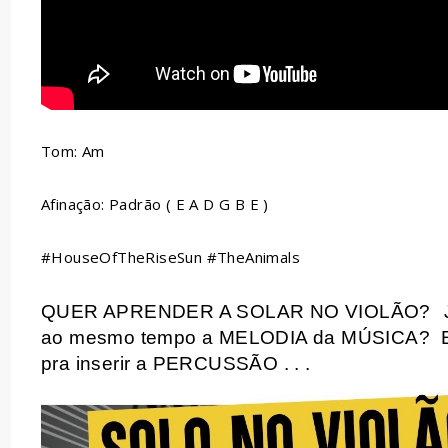
Tom: Am
Afinação: Padrão ( E A D G B E )
#HouseOfTheRiseSun #TheAnimals
QUER APRENDER A SOLAR NO VIOLÃO?
ao mesmo tempo a MELODIA da MÚSICA?
pra inserir a PERCUSSÃO . . .