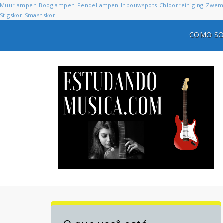
Muurlampen
Booglampen
Pendellampen
Inbouwspots
Chloorreiniging
Zwem
Stigskor
Smashskor
COMO SO