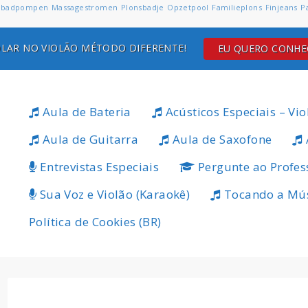
badpompen
Massagestromen
Plonsbadje
Opzetpool
Familieplons
Finjeans
P
LAR NO VIOLÃO MÉTODO DIFERENTE!
EU QUERO CONH
Aula de Bateria
Acústicos Especiais – Vio
Aula de Guitarra
Aula de Saxofone
Entrevistas Especiais
Pergunte ao Profes
Sua Voz e Violão (Karaokê)
Tocando a Mú
Política de Cookies (BR)