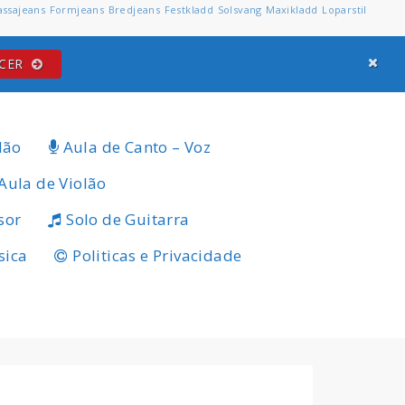
assajeans
Formjeans
Bredjeans
Festkladd
Solsvang
Maxikladd
Loparstil
ECER
lão
Aula de Canto – Voz
Aula de Violão
sor
Solo de Guitarra
sica
Politicas e Privacidade