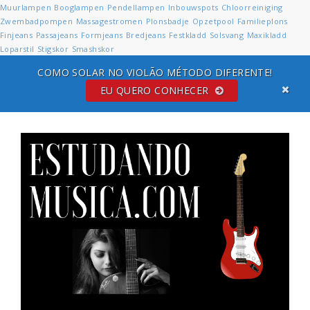
Muurlampen
Booglampen
Pendellampen
Inbouwspots
Chloorreiniging
Zwembadpompen
Massagestromen
Plonsbadje
Opzetpool
Familieplons
Finjeans
Passajeans
Formjeans
Bredjeans
Festkladd
Solsvang
Maxikladd
Loparstil
Stigskor
Smashskor
COMO SOLAR NO VIOLÃO MÉTODO DIFERENTE!
EU QUERO CONHECER