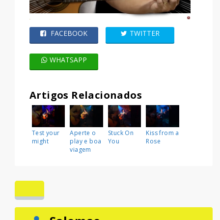
FACEBOOK
TWITTER
WHATSAPP
Artigos Relacionados
Test your
Aperte o
Stuck On
Kiss from a
might
play e boa
You
Rose
viagem