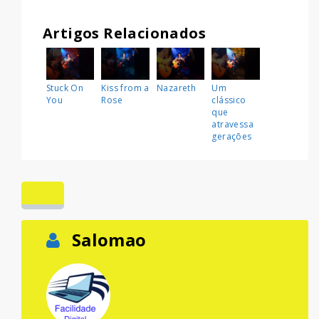
Artigos Relacionados
Stuck On
Kiss from a
Nazareth
Um
You
Rose
clássico
que
atravessa
gerações
Salomao