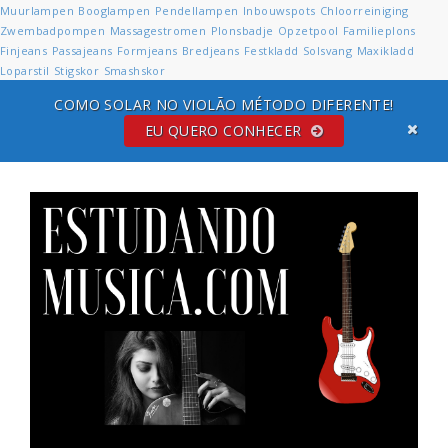
Muurlampen
Booglampen
Pendellampen
Inbouwspots
Chloorreiniging
Zwembadpompen
Massagestromen
Plonsbadje
Opzetpool
Familieplons
Finjeans
Passajeans
Formjeans
Bredjeans
Festkladd
Solsvang
Maxikladd
Loparstil
Stigskor
Smashskor
COMO SOLAR NO VIOLÃO MÉTODO DIFERENTE!
EU QUERO CONHECER