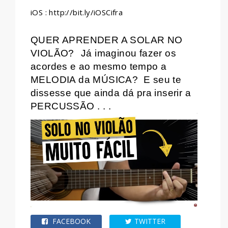
iOS : http://bit.ly/iOSCifra
QUER APRENDER A SOLAR NO
VIOLÃO?
Já imaginou fazer os
acordes e ao mesmo tempo a
MELODIA da MÚSICA?
E seu te
dissesse que ainda dá pra inserir a
PERCUSSÃO . . .
FACEBOOK
TWITTER