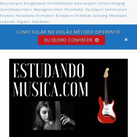
Muurlampen
Booglampen
Pendellampen
Inbouwspots
Chloorreiniging
Zwembadpompen
Massagestromen
Plonsbadje
Opzetpool
Familieplons
Finjeans
Passajeans
Formjeans
Bredjeans
Festkladd
Solsvang
Maxikladd
Loparstil
Stigskor
Smashskor
COMO SOLAR NO VIOLÃO MÉTODO DIFERENTE!
EU QUERO CONHECER