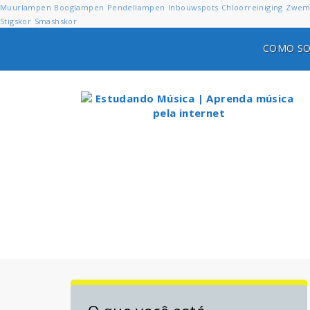
Muurlampen
Booglampen
Pendellampen
Inbouwspots
Chloorreiniging
Zwem
Stigskor
Smashskor
COMO SO