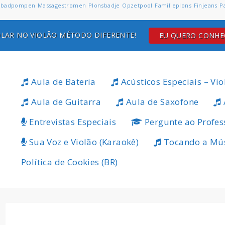
badpompen
Massagestromen
Plonsbadje
Opzetpool
Familieplons
Finjeans
P
LAR NO VIOLÃO MÉTODO DIFERENTE!
EU QUERO CONH
Aula de Bateria
Acústicos Especiais – Vio
Aula de Guitarra
Aula de Saxofone
Entrevistas Especiais
Pergunte ao Profes
Sua Voz e Violão (Karaokê)
Tocando a Mú
Política de Cookies (BR)