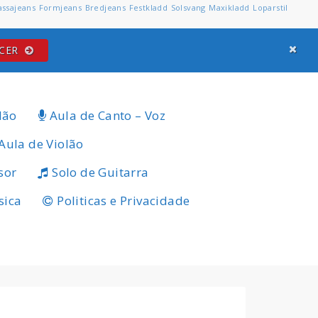
assajeans
Formjeans
Bredjeans
Festkladd
Solsvang
Maxikladd
Loparstil
ECER
lão
Aula de Canto – Voz
Aula de Violão
sor
Solo de Guitarra
sica
Politicas e Privacidade