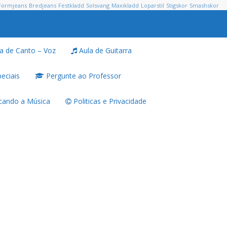
Formjeans
Bredjeans
Festkladd
Solsvang
Maxikladd
Loparstil
Stigskor
Smashskor
a de Canto – Voz
Aula de Guitarra
eciais
Pergunte ao Professor
ando a Música
Politicas e Privacidade