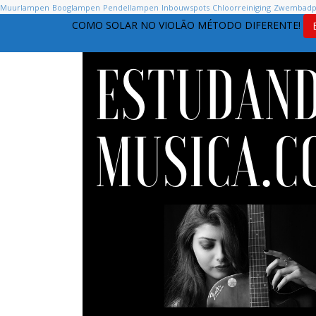
Muurlampen
Booglampen
Pendellampen
Inbouwspots
Chloorreiniging
Zwembad
COMO SOLAR NO VIOLÃO MÉTODO DIFERENTE!