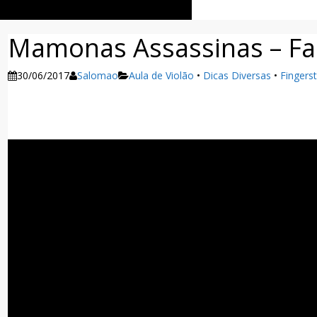
Mamonas Assassinas – Fa
30/06/2017
Salomao
Aula de Violão
•
Dicas Diversas
•
Fingerst
Facebook
Twitter
WhatsApp