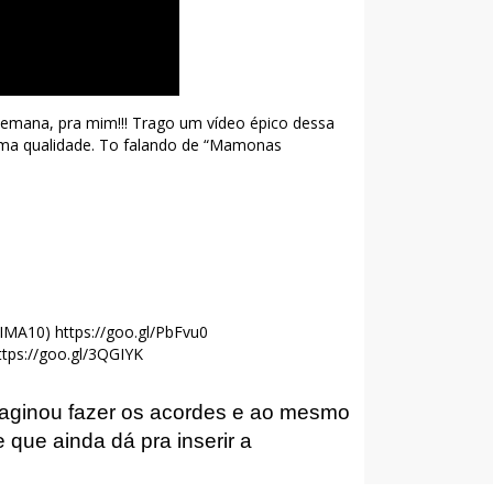
 semana, pra mim!!! Trago um vídeo épico dessa
ssima qualidade. To falando de “Mamonas
MA10) https://goo.gl/PbFvu0
tps://goo.gl/3QGIYK
aginou fazer os acordes e ao mesmo
 que ainda dá pra inserir a