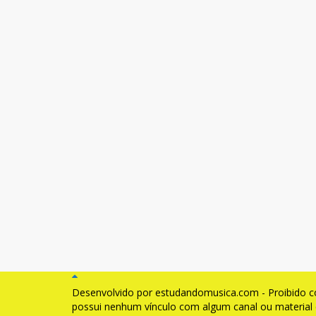
Desenvolvido por estudandomusica.com - Proibido cóp
possui nenhum vínculo com algum canal ou material 