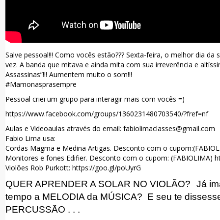
Salve pessoal!!! Como vocês estão??? Sexta-feira, o melhor dia da
vez. A banda que mitava e ainda mita com sua irreverência e altí
Assassinas”!!! Aumentem muito o som!!!
#Mamonasprasempre
Pessoal criei um grupo para interagir mais com vocês =)
https://www.facebook.com/groups/1360231480703540/?fref=nf
Aulas e Videoaulas através do email: fabiolimaclasses@gmail.com
Fabio Lima usa:
Cordas Magma e Medina Artigas. Desconto com o cupom:(FABIOLI
Monitores e fones Edifier. Desconto com o cupom: (FABIOLIMA) ht
Violões Rob Purkott: https://goo.gl/poUyrG
QUER APRENDER A SOLAR NO VIOLÃO?
Já im
tempo a MELODIA da MÚSICA?
E seu te dissesse
PERCUSSÃO . . .