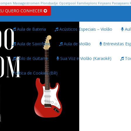
pompen
Massagestromen
Plonsbadje
Opzetpool
Familieplons
Finjeans
Passajeans
EU QUERO CONHECER
Aula de Bateria
Acústicos Especiais – Violão
Aul
Aula de Saxofone
Aula de Violão
Entrevistas Esp
Solo de Guitarra
Sua Voz e Violão (Karaokê)
Toc
Política de Cookies (BR)