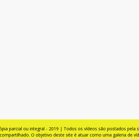
ia parcial ou integral - 2019 | Todos os vídeos são postados pela su
compartilhado. O objetivo deste site é atuar como uma galeria de v