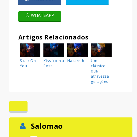
WHATSAPP
Artigos Relacionados
Stuck On
Kiss from a
Nazareth
Um
You
Rose
clássico
que
atravessa
gerações
Salomao