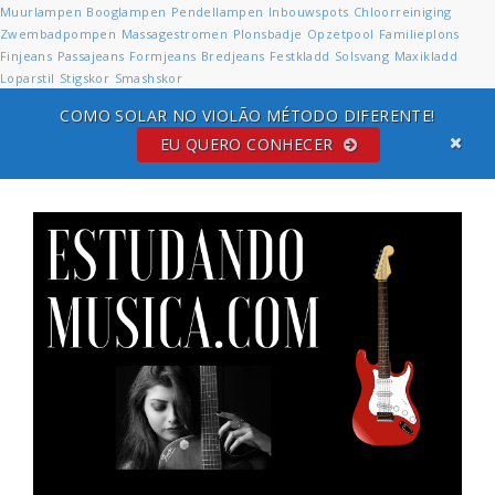
Muurlampen
Booglampen
Pendellampen
Inbouwspots
Chloorreiniging
Zwembadpompen
Massagestromen
Plonsbadje
Opzetpool
Familieplons
Finjeans
Passajeans
Formjeans
Bredjeans
Festkladd
Solsvang
Maxikladd
Loparstil
Stigskor
Smashskor
COMO SOLAR NO VIOLÃO MÉTODO DIFERENTE!
EU QUERO CONHECER