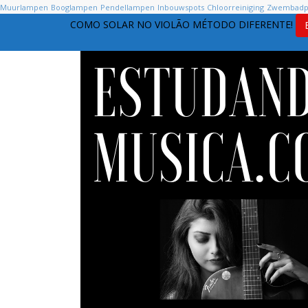
Muurlampen
Booglampen
Pendellampen
Inbouwspots
Chloorreiniging
Zwembad
COMO SOLAR NO VIOLÃO MÉTODO DIFERENTE!