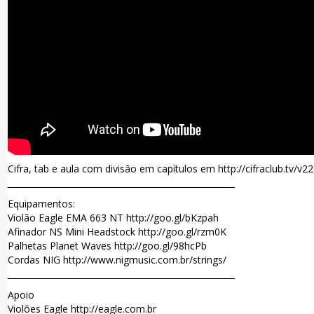
Cifra, tab e aula com divisão em capítulos em http://cifraclub.tv/v2
______________________________________________________
Equipamentos:
Violão Eagle EMA 663 NT http://goo.gl/bKzpah
Afinador NS Mini Headstock http://goo.gl/rzm0K
Palhetas Planet Waves http://goo.gl/98hcPb
Cordas NIG http://www.nigmusic.com.br/strings/
______________________________________________________
Apoio
Violões Eagle http://eagle.com.br