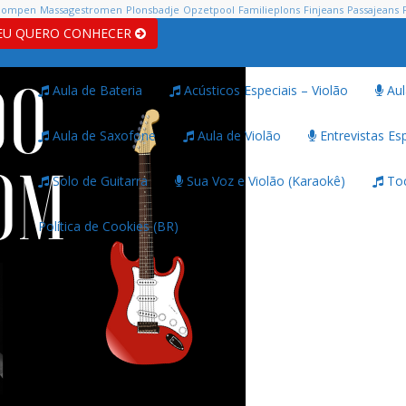
pompen
Massagestromen
Plonsbadje
Opzetpool
Familieplons
Finjeans
Passajeans
EU QUERO CONHECER
Aula de Bateria
Acústicos Especiais – Violão
Aul
Aula de Saxofone
Aula de Violão
Entrevistas Esp
Solo de Guitarra
Sua Voz e Violão (Karaokê)
Toc
Política de Cookies (BR)