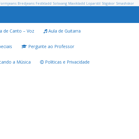
Formjeans
Bredjeans
Festkladd
Solsvang
Maxikladd
Loparstil
Stigskor
Smashskor
a de Canto – Voz
Aula de Guitarra
eciais
Pergunte ao Professor
ando a Música
Politicas e Privacidade