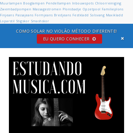
Muurlampen
Booglampen
Pendellampen
Inbouwspots
Chloorreiniging
Zwembadpompen
Massagestromen
Plonsbadje
Opzetpool
Familieplons
Finjeans
Passajeans
Formjeans
Bredjeans
Festkladd
Solsvang
Maxikladd
Loparstil
Stigskor
Smashskor
COMO SOLAR NO VIOLÃO MÉTODO DIFERENTE!
EU QUERO CONHECER