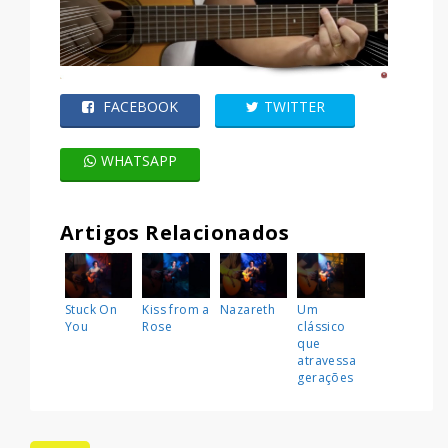
FACEBOOK
TWITTER
WHATSAPP
Artigos Relacionados
Stuck On
Kiss from a
Nazareth
Um
You
Rose
clássico
que
atravessa
gerações