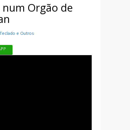
e num Orgão de
an
 Teclado e Outros
APP