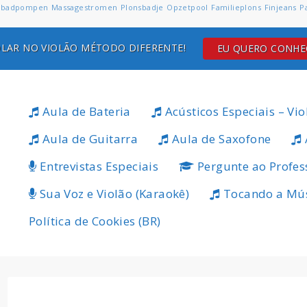
badpompen
Massagestromen
Plonsbadje
Opzetpool
Familieplons
Finjeans
P
LAR NO VIOLÃO MÉTODO DIFERENTE!
EU QUERO CONH
Aula de Bateria
Acústicos Especiais – Vio
Aula de Guitarra
Aula de Saxofone
Entrevistas Especiais
Pergunte ao Profes
Sua Voz e Violão (Karaokê)
Tocando a Mú
Política de Cookies (BR)