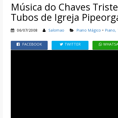
Música do Chaves Trist
Tubos de Igreja Pipeorg
06/07/2008
Salomao
Piano Mágico
•
Piano,
FACEBOOK
TWITTER
WHATS