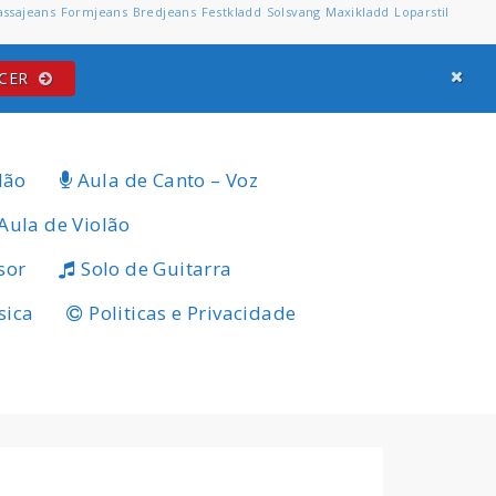
assajeans
Formjeans
Bredjeans
Festkladd
Solsvang
Maxikladd
Loparstil
ECER
lão
Aula de Canto – Voz
Aula de Violão
sor
Solo de Guitarra
sica
Politicas e Privacidade