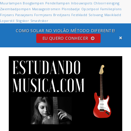
Muurlampen
Booglampen
Pendellampen
Inbouwspots
Chloorreiniging
Zwembadpompen
Massagestromen
Plonsbadje
Opzetpool
Familieplons
Finjeans
Passajeans
Formjeans
Bredjeans
Festkladd
Solsvang
Maxikladd
Loparstil
Stigskor
Smashskor
COMO SOLAR NO VIOLÃO MÉTODO DIFERENTE!
EU QUERO CONHECER