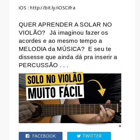
iOS : http://bit.ly/iOSCifra
QUER APRENDER A SOLAR NO
VIOLÃO?
Já imaginou fazer os
acordes e ao mesmo tempo a
MELODIA da MÚSICA?
E seu te
dissesse que ainda dá pra inserir a
PERCUSSÃO . . .
FACEBOOK
TWITTER