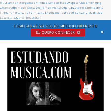
Muurlampen
Booglampen
Pendellampen
Inbouwspots
Chloorreiniging
Zwembadpompen
Massagestromen
Plonsbadje
Opzetpool
Familieplons
Finjeans
Passajeans
Formjeans
Bredjeans
Festkladd
Solsvang
Maxikladd
Loparstil
Stigskor
Smashskor
COMO SOLAR NO VIOLÃO MÉTODO DIFERENTE!
EU QUERO CONHECER