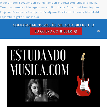
Muurlampen
Booglampen
Pendellampen
Inbouwspots
Chloorreiniging
Zwembadpompen
Massagestromen
Plonsbadje
Opzetpool
Familieplons
Finjeans
Passajeans
Formjeans
Bredjeans
Festkladd
Solsvang
Maxikladd
Loparstil
Stigskor
Smashskor
COMO SOLAR NO VIOLÃO MÉTODO DIFERENTE!
EU QUERO CONHECER