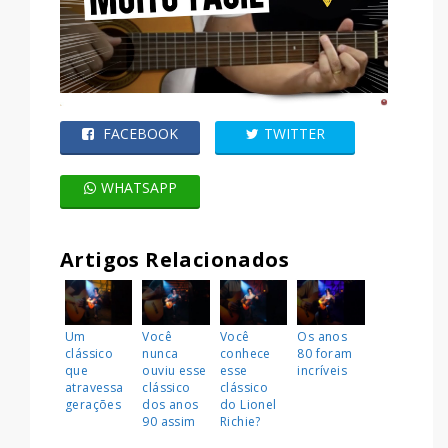
FACEBOOK
TWITTER
WHATSAPP
Artigos Relacionados
Um
Você
Você
Os anos
clássico
nunca
conhece
80 foram
que
ouviu esse
esse
incríveis
atravessa
clássico
clássico
gerações
dos anos
do Lionel
90 assim
Richie?