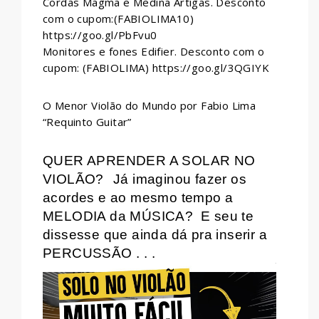
Cordas Magma e Medina Artigas. Desconto
com o cupom:(FABIOLIMA10)
https://goo.gl/PbFvu0
Monitores e fones Edifier. Desconto com o
cupom: (FABIOLIMA) https://goo.gl/3QGIYK
O Menor Violão do Mundo por Fabio Lima
“Requinto Guitar”
QUER APRENDER A SOLAR NO
VIOLÃO?
Já imaginou fazer os
acordes e ao mesmo tempo a
MELODIA da MÚSICA?
E seu te
dissesse que ainda dá pra inserir a
PERCUSSÃO . . .