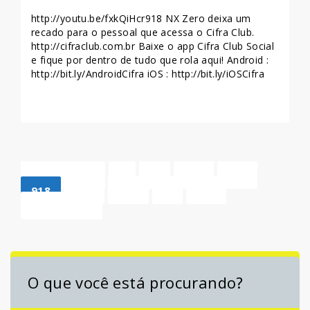
http://youtu.be/fxkQiHcr918 NX Zero deixa um
recado para o pessoal que acessa o Cifra Club.
http://cifraclub.com.br Baixe o app Cifra Club Social
e fique por dentro de tudo que rola aqui! Android :
http://bit.ly/AndroidCifra iOS : http://bit.ly/iOSCifra
LEIA MAIS >>
« ANTERIOR
1
…
916
917
918
919
920
…
924
PRÓXIMO »
O que você está procurando?