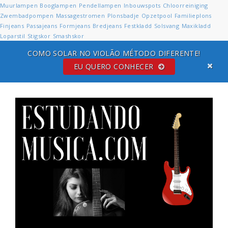
Muurlampen
Booglampen
Pendellampen
Inbouwspots
Chloorreiniging
Zwembadpompen
Massagestromen
Plonsbadje
Opzetpool
Familieplons
Finjeans
Passajeans
Formjeans
Bredjeans
Festkladd
Solsvang
Maxikladd
Loparstil
Stigskor
Smashskor
COMO SOLAR NO VIOLÃO MÉTODO DIFERENTE!
EU QUERO CONHECER