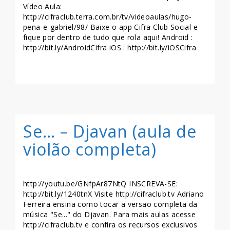
Vídeo Aula:
http://cifraclub.terra.com.br/tv/videoaulas/hugo-
pena-e-gabriel/98/ Baixe o app Cifra Club Social e
fique por dentro de tudo que rola aqui! Android :
http://bit.ly/AndroidCifra iOS : http://bit.ly/iOSCifra
LEIA MAIS >>
Se… – Djavan (aula de
violão completa)
http://youtu.be/GNfpAr87NtQ INSCREVA-SE:
http://bit.ly/1240tnX Visite http://cifraclub.tv Adriano
Ferreira ensina como tocar a versão completa da
música "Se..." do Djavan. Para mais aulas acesse
http://cifraclub.tv e confira os recursos exclusivos