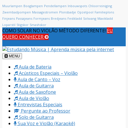
Muurlampen
Booglampen
Pendellampen
Inbouwspots
Chloorreiniging
Zwembadpompen
Massagestromen
Plonsbadje
Opzetpool
Familieplons
Finjeans
Passajeans
Formjeans
Bredjeans
Festkladd
Solsvang
Maxikladd
Loparstil
Stigskor
Smashskor
COMO SOLAR NO VIOLÃO MÉTODO DIFERENTE!
EU
QUERO CONHECER
MENU
Aula de Bateria
Acústicos Especiais – Violão
Aula de Canto – Voz
Aula de Guitarra
Aula de Saxofone
Aula de Violão
Entrevistas Especiais
Pergunte ao Professor
Solo de Guitarra
Sua Voz e Violão (Karaokê)