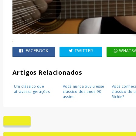
FACEBOOK
TWITTER
WHATS
Artigos Relacionados
Um clássico que
Você nunca ouviu esse
Você conhec
atravessa gerações
clássico dos anos 90
clássico do L
assim
Richie?