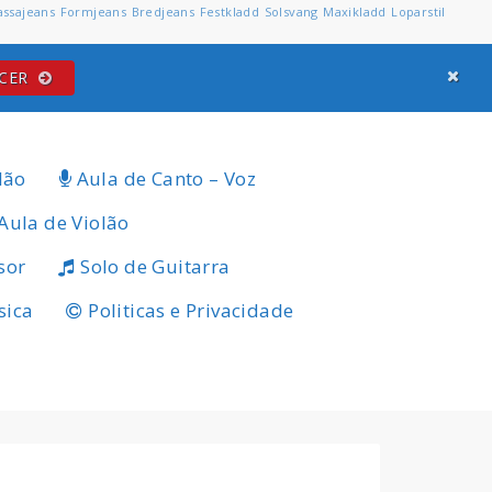
assajeans
Formjeans
Bredjeans
Festkladd
Solsvang
Maxikladd
Loparstil
ECER
lão
Aula de Canto – Voz
Aula de Violão
sor
Solo de Guitarra
sica
Politicas e Privacidade