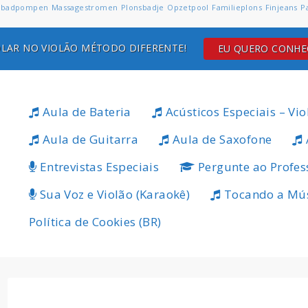
badpompen
Massagestromen
Plonsbadje
Opzetpool
Familieplons
Finjeans
P
LAR NO VIOLÃO MÉTODO DIFERENTE!
EU QUERO CONH
Aula de Bateria
Acústicos Especiais – Vio
Aula de Guitarra
Aula de Saxofone
Entrevistas Especiais
Pergunte ao Profes
Sua Voz e Violão (Karaokê)
Tocando a Mú
Política de Cookies (BR)