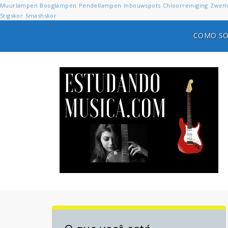
Muurlampen
Booglampen
Pendellampen
Inbouwspots
Chloorreiniging
Zwem
Stigskor
Smashskor
COMO SO