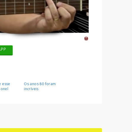
APP
e esse
Os anos 80 foram
ionel
incríveis