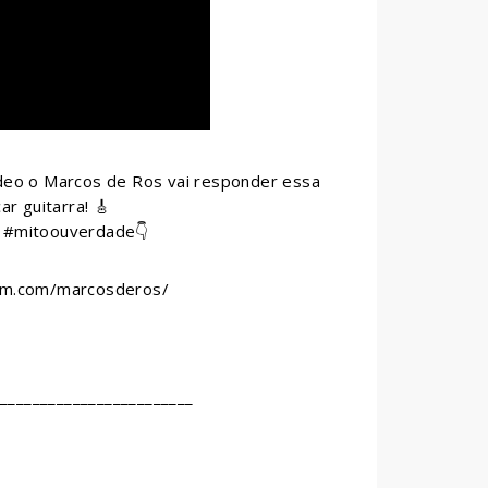
ídeo o Marcos de Ros vai responder essa
r guitarra! 🎸
e #mitoouverdade👇
ram.com/marcosderos/
_________________________