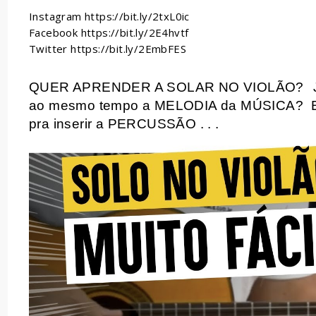
Instagram https://bit.ly/2txL0ic
Facebook https://bit.ly/2E4hvtf
Twitter https://bit.ly/2EmbFES
QUER APRENDER A SOLAR NO VIOLÃO?
ao mesmo tempo a MELODIA da MÚSICA?
pra inserir a PERCUSSÃO . . .