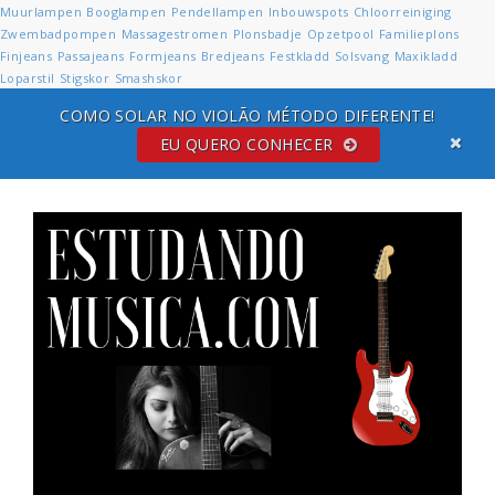
Muurlampen
Booglampen
Pendellampen
Inbouwspots
Chloorreiniging
Zwembadpompen
Massagestromen
Plonsbadje
Opzetpool
Familieplons
Finjeans
Passajeans
Formjeans
Bredjeans
Festkladd
Solsvang
Maxikladd
Loparstil
Stigskor
Smashskor
COMO SOLAR NO VIOLÃO MÉTODO DIFERENTE!
EU QUERO CONHECER