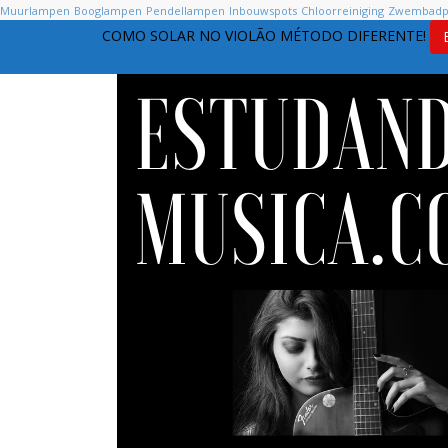
Muurlampen
Booglampen
Pendellampen
Inbouwspots
Chloorreiniging
Zwembad
COMO SOLAR NO VIOLÃO MÉTODO DIFERENTE!