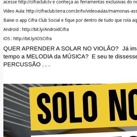
acesse http://cifraclub.tv e conheça as ferramentas exclusivas do n
Vídeo Aula: http://cifraclub.terra.com.br/tv/videoaulas/mamonas-as
Baixe o app Cifra Club Social e fique por dentro de tudo que rola aq
Android : http://bit.ly/AndroidCifra
iOS : http://bit.ly/iOSCifra
QUER APRENDER A SOLAR NO VIOLÃO?
Já im
tempo a MELODIA da MÚSICA?
E seu te dissesse
PERCUSSÃO . . .