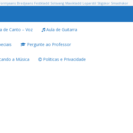
Formjeans
Bredjeans
Festkladd
Solsvang
Maxikladd
Loparstil
Stigskor
Smashskor
a de Canto – Voz
Aula de Guitarra
eciais
Pergunte ao Professor
ando a Música
Politicas e Privacidade