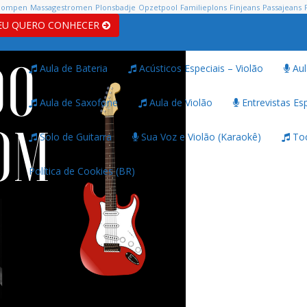
pompen
Massagestromen
Plonsbadje
Opzetpool
Familieplons
Finjeans
Passajeans
EU QUERO CONHECER
Aula de Bateria
Acústicos Especiais – Violão
Aul
Aula de Saxofone
Aula de Violão
Entrevistas Esp
Solo de Guitarra
Sua Voz e Violão (Karaokê)
Toc
Política de Cookies (BR)