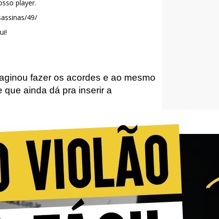
osso player.
sassinas/49/
ui!
aginou fazer os acordes e ao mesmo
 que ainda dá pra inserir a