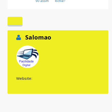
90 assim
Richie?
Salomao
Website: