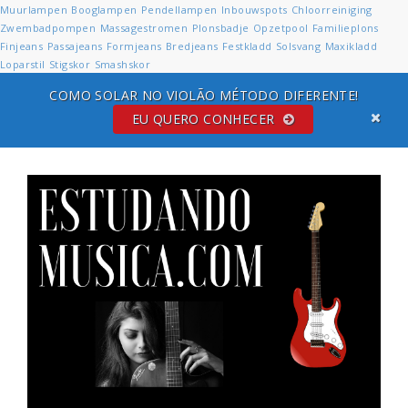
Muurlampen
Booglampen
Pendellampen
Inbouwspots
Chloorreiniging
Zwembadpompen
Massagestromen
Plonsbadje
Opzetpool
Familieplons
Finjeans
Passajeans
Formjeans
Bredjeans
Festkladd
Solsvang
Maxikladd
Loparstil
Stigskor
Smashskor
COMO SOLAR NO VIOLÃO MÉTODO DIFERENTE!
EU QUERO CONHECER