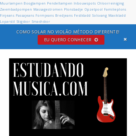
Muurlampen
Booglampen
Pendellampen
Inbouwspots
Chloorreiniging
Zwembadpompen
Massagestromen
Plonsbadje
Opzetpool
Familieplons
Finjeans
Passajeans
Formjeans
Bredjeans
Festkladd
Solsvang
Maxikladd
Loparstil
Stigskor
Smashskor
COMO SOLAR NO VIOLÃO MÉTODO DIFERENTE!
EU QUERO CONHECER