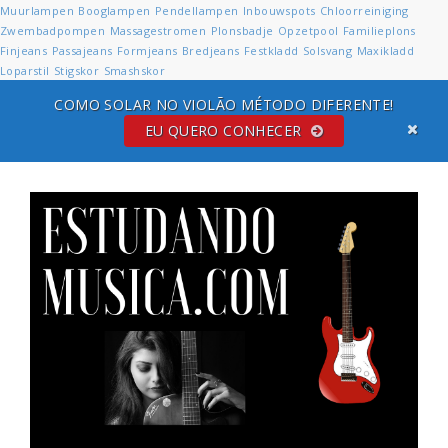
Muurlampen
Booglampen
Pendellampen
Inbouwspots
Chloorreiniging
Zwembadpompen
Massagestromen
Plonsbadje
Opzetpool
Familieplons
Finjeans
Passajeans
Formjeans
Bredjeans
Festkladd
Solsvang
Maxikladd
Loparstil
Stigskor
Smashskor
COMO SOLAR NO VIOLÃO MÉTODO DIFERENTE!
EU QUERO CONHECER