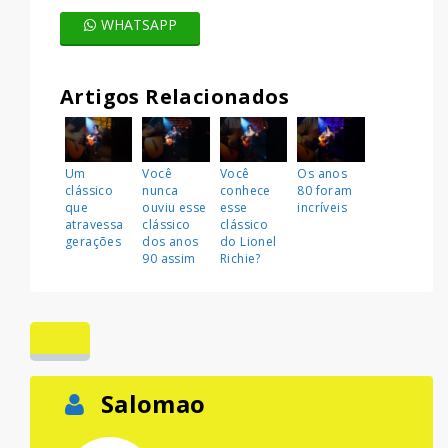
WHATSAPP
Artigos Relacionados
Um
Você
Você
Os anos
clássico
nunca
conhece
80 foram
que
ouviu esse
esse
incríveis
atravessa
clássico
clássico
gerações
dos anos
do Lionel
90 assim
Richie?
Salomao