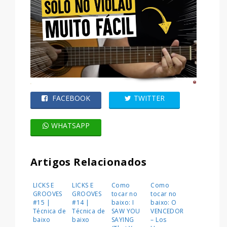
FACEBOOK
TWITTER
WHATSAPP
Artigos Relacionados
LICKS E
LICKS E
Como
Como
GROOVES
GROOVES
tocar no
tocar no
#15 |
#14 |
baixo: I
baixo: O
Técnica de
Técnica de
SAW YOU
VENCEDOR
baixo
baixo
SAYING
– Los