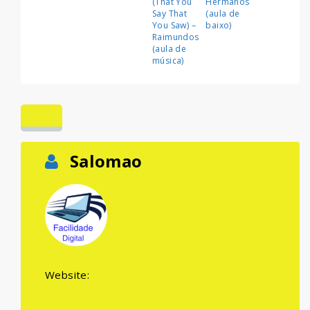
(That You
Hermanos
Say That
(aula de
You Saw) –
baixo)
Raimundos
(aula de
música)
Salomao
Website: