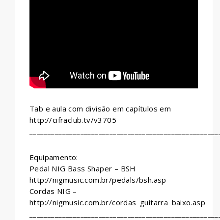
WHATSAPP
Tab e aula com divisão em capítulos em
http://cifraclub.tv/v3705
____________________________________________________
Equipamento:
Pedal NIG Bass Shaper – BSH
http://nigmusic.com.br/pedals/bsh.asp
Cordas NIG –
http://nigmusic.com.br/cordas_guitarra_baixo.asp
____________________________________________________