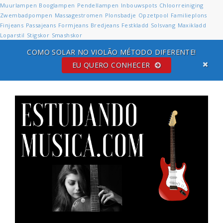
Muurlampen
Booglampen
Pendellampen
Inbouwspots
Chloorreiniging
Zwembadpompen
Massagestromen
Plonsbadje
Opzetpool
Familieplons
Finjeans
Passajeans
Formjeans
Bredjeans
Festkladd
Solsvang
Maxikladd
Loparstil
Stigskor
Smashskor
COMO SOLAR NO VIOLÃO MÉTODO DIFERENTE!
EU QUERO CONHECER