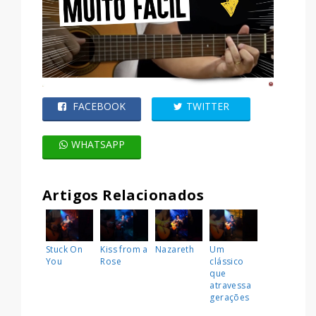
FACEBOOK
TWITTER
WHATSAPP
Artigos Relacionados
Stuck On
Kiss from a
Nazareth
Um
You
Rose
clássico
que
atravessa
gerações