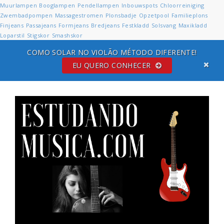
Muurlampen
Booglampen
Pendellampen
Inbouwspots
Chloorreiniging
Zwembadpompen
Massagestromen
Plonsbadje
Opzetpool
Familieplons
Finjeans
Passajeans
Formjeans
Bredjeans
Festkladd
Solsvang
Maxikladd
Loparstil
Stigskor
Smashskor
COMO SOLAR NO VIOLÃO MÉTODO DIFERENTE!
EU QUERO CONHECER